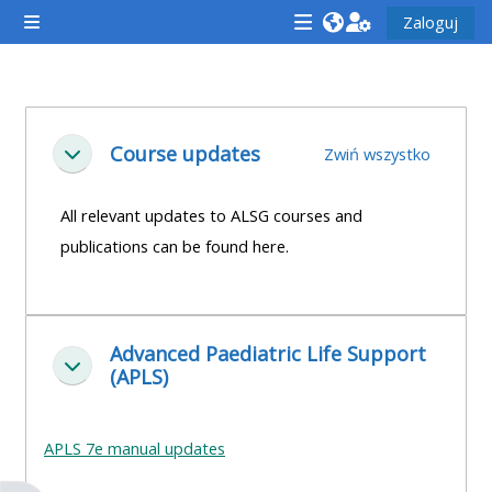
Przejdź do głównej zawartości
Zaloguj
Panel boczny
<i
<i
<i
aria-
aria-
aria-
hidden="true"
hidden="true"
hidde
Przegląd sekcji
class="Attend
class="Teach
class
Course updates
Zwiń wszystko
Minimalizuj
a
on
a
course
a
cours
All relevant updates to ALSG courses and
afaicon
course
afaic
publications can be found here.
fa-
afaicon
fa-
fw">
fa-
fw">
</i>Attend
fw">
</i>R
Advanced Paediatric Life Support
a
</i>Teach
a
Minimalizuj
(APLS)
course
on
cours
a
course
APLS 7e manual updates
**THIS
**THIS