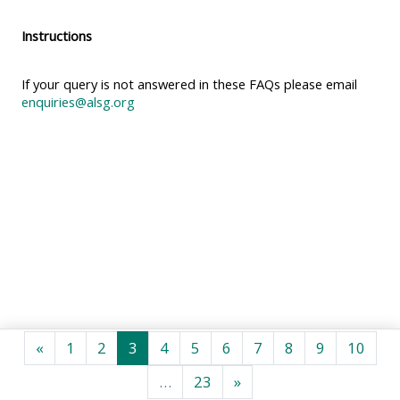
MENU
MENU
IS
**THIS
IS
Instructions
DEPRECATED
MENU
DEPREC
AND
IS
AND
If your query is not answered in these FAQs please email
enquiries@alsg.org
WILL
DEPRECATED
WILL
BE
AND
BE
REMOVED.
WILL
REMOVE
PLEASE
BE
PLEASE
USE
REMOVED.
USE
THE
PLEASE
THE
BLUE
USE
BLUE
MENU
THE
MENU
BELOW
BLUE
BELOW
THE
MENU
THE
前のページ
ページ 1
ページ 2
ページ 3
ページ 4
ページ 5
ページ 6
ページ 7
ページ 8
ページ 9
ページ
«
1
2
3
4
5
6
7
8
9
10
ALSG
BELOW
ALSG
ページ 23
次のページ
…
23
»
LOGO**
THE
LOGO*