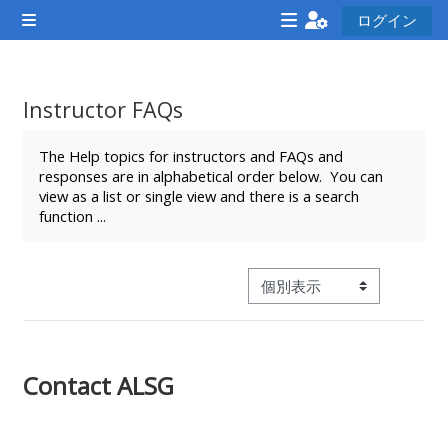
メインコンテンツへスキップする
ログイン
サイドパネル
<i
<i
<i
aria-
aria-
aria-
hidden="true"
hidden="true"
hidde
Instructor FAQs
class="Attend
class="Teach
class
完了要件
a
on
a
The Help topics for instructors and FAQs and
responses are in alphabetical order below. You can
course
a
cours
view as a list or single view and there is a search
afaicon
course
afaic
function ...
fa-
afaicon
fa-
fw">
fa-
fw">
</i>Attend
fw">
</i>R
モード3次ナビゲーションを
a
</i>Teach
a
course
on
cours
a
Contact ALSG
course
**THIS
**THIS