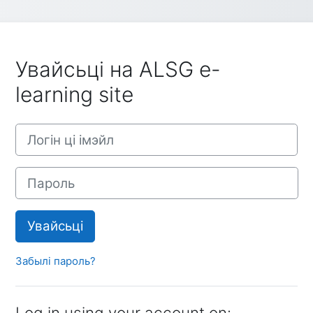
Увайсьці на ALSG e-
learning site
Логін ці імэйл
Пароль
Увайсьці
Забылі пароль?
Log in using your account on: