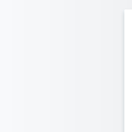
Прапусьціць да асноўнага кантэнту