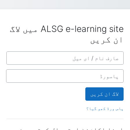
ALSG e-learning site میں لاگ
ان کریں
صارف نام / ای میل
پاسورڈ
لاگ ان کریں
پاس ورڈ کھو گیا؟
اپنا اکاؤنٹ استعمال کرتے ہوئے